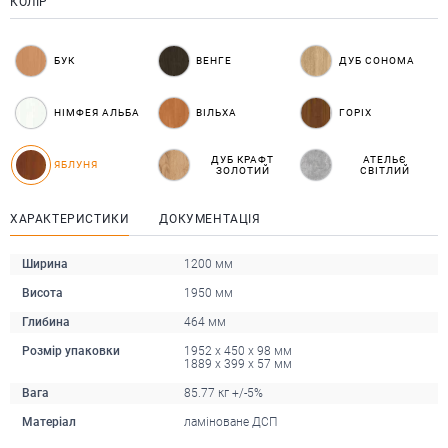
КОЛІР
БУК
ВЕНГЕ
ДУБ СОНОМА
НІМФЕЯ АЛЬБА
ВІЛЬХА
ГОРІХ
ДУБ КРАФТ
АТЕЛЬЄ
ЯБЛУНЯ
ЗОЛОТИЙ
СВІТЛИЙ
ХАРАКТЕРИСТИКИ
ДОКУМЕНТАЦІЯ
Ширина
1200 мм
Висота
1950 мм
Глибина
464 мм
Розмір упаковки
1952 x 450 x 98 мм
1889 x 399 x 57 мм
Вага
85.77 кг +/-5%
Матеріал
ламіноване ДСП