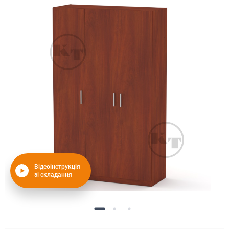
Відеоінструкція
зі складання