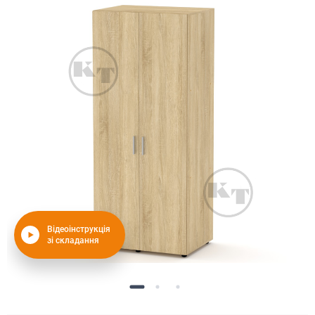
Відеоінструкція
зі складання