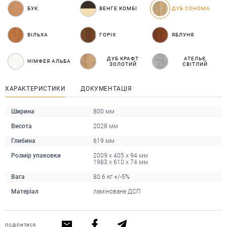
БУК
ВЕНГЕ КОМБІ
ДУБ СОНОМА
ВІЛЬХА
ГОРІХ
ЯБЛУНЯ
ДУБ КРАФТ
АТЕЛЬЄ
НІМФЕЯ АЛЬБА
ЗОЛОТИЙ
СВІТЛИЙ
ХАРАКТЕРИСТИКИ
ДОКУМЕНТАЦІЯ
Ширина
800 мм
Висота
2028 мм
Глибина
619 мм
Розмір упаковки
2009 x 405 x 94 мм
1983 х 610 х 74 мм
Вага
80.6 кг +/-5%
Матеріал
ламіноване ДСП
ПОДІЛИТИСЯ