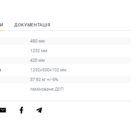
КИ
ДОКУМЕНТАЦІЯ
480 мм
1232 мм
420 мм
и
1232х500х102 мм
37.92 кг +/-5%
ламіноване ДСП