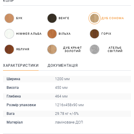
КОЛІР
БУК
ВЕНГЕ
ДУБ СОНОМА
НІМФЕЯ АЛЬБА
ВІЛЬХА
ГОРІХ
ДУБ КРАФТ
АТЕЛЬЄ
ЯБЛУНЯ
ЗОЛОТИЙ
СВІТЛИЙ
ХАРАКТЕРИСТИКИ
ДОКУМЕНТАЦІЯ
Ширина
1200 мм
Висота
450 мм
Глибина
464 мм
Розмір упаковки
1216х458х90 мм
Вага
29.78 кг +/-5%
Матеріал
ламіноване ДСП