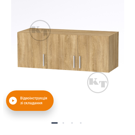
Відеоінструкція
зі складання