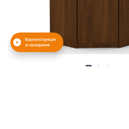
Відеоінструкція
зі складання