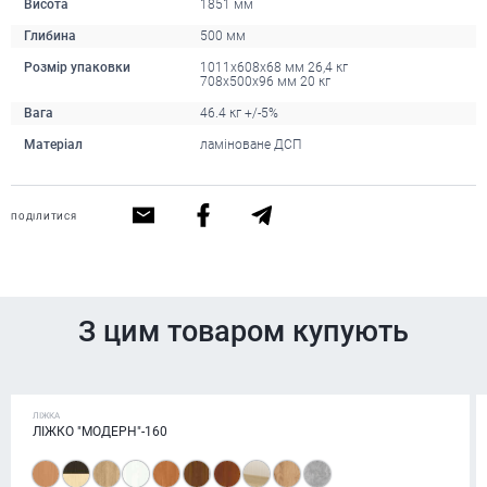
Висота
1851 мм
Глибина
500 мм
Розмір упаковки
1011х608х68 мм 26,4 кг
708х500х96 мм 20 кг
Вага
46.4 кг +/-5%
Матеріал
ламіноване ДСП
ПОДІЛИТИСЯ
З цим товаром купують
ЛІЖКА
ЛІЖКО "МОДЕРН"-160