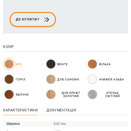
ДЕ КУПИТИ?
КОЛІР
БУК
ВЕНГЕ
ВІЛЬХА
ГОРІХ
ДУБ СОНОМА
НІМФЕЯ АЛЬБА
ДУБ КРАФТ
АТЕЛЬЄ
ЯБЛУНЯ
ЗОЛОТИЙ
СВІТЛИЙ
ХАРАКТЕРИСТИКИ
ДОКУМЕНТАЦІЯ
Ширина
642 мм