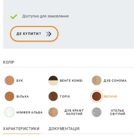
Доступно для замовлення
ДЕ КУПИТИ?
КОЛІР
БУК
ВЕНГЕ КОМБІ
ДУБ СОНОМА
ВІЛЬХА
ГОРІХ
ЯБЛУНЯ
ДУБ КРАФТ
АТЕЛЬЄ
НІМФЕЯ АЛЬБА
ЗОЛОТИЙ
СВІТЛИЙ
ХАРАКТЕРИСТИКИ
ДОКУМЕНТАЦІЯ