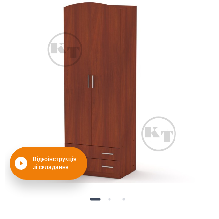
Відеоінструкція
зі складання