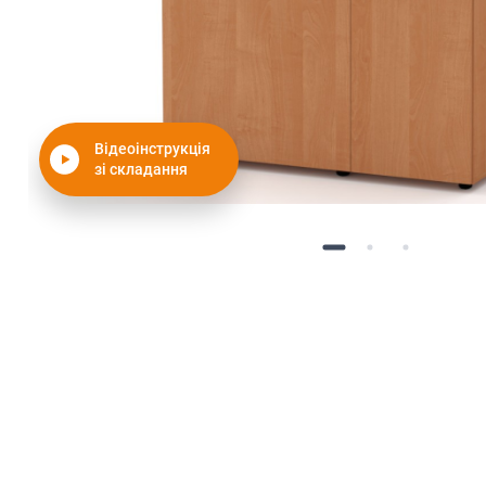
Відеоінструкція
зі складання