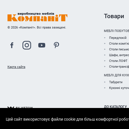
Товари
© 2026 «Компаніт». Всі права захищені.
МЕБЛІ ПОБУТОВ
Передпокій
Столи комп'ю
Столи письмо
Шафи, антрес
Столи ЛОФТ
Столи-транс
Карта сайта
МЕБЛІ ДЛЯ КУХ
Табурети
Кухонні куто
ДО КАТАЛОГУ
Цей сайт використовує файли cookie для більш комфортної робо