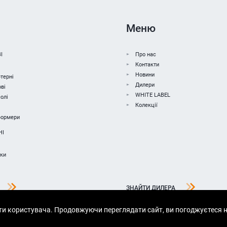
Меню
І
Про нас
Контакти
Новини
терні
Дилери
ві
WHITE LABEL
олі
Колекції
формери
НІ
чки
ЗНАЙТИ ДИЛЕРА
ти користувача. Продовжуючи переглядати сайт, ви погоджуєтеся н