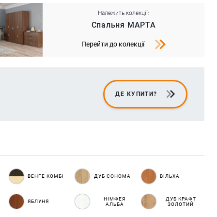
Належить колекції:
Спальня МАРТА
Перейти до колекції
ДЕ КУПИТИ?
ВЕНГЕ КОМБІ
ДУБ СОНОМА
ВІЛЬХА
НІМФЕЯ
ДУБ КРАФТ
ЯБЛУНЯ
АЛЬБА
ЗОЛОТИЙ