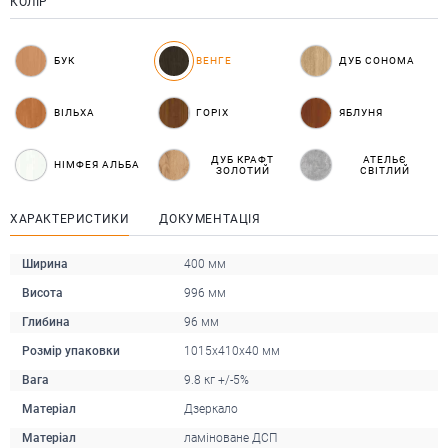
КОЛІР
БУК
ВЕНГЕ
ДУБ СОНОМА
ВІЛЬХА
ГОРІХ
ЯБЛУНЯ
ДУБ КРАФТ
АТЕЛЬЄ
НІМФЕЯ АЛЬБА
ЗОЛОТИЙ
СВІТЛИЙ
ХАРАКТЕРИСТИКИ
ДОКУМЕНТАЦІЯ
Ширина
400 мм
Висота
996 мм
Глибина
96 мм
Розмір упаковки
1015х410х40 мм
Вага
9.8 кг +/-5%
Матеріал
Дзеркало
Матеріал
ламіноване ДСП