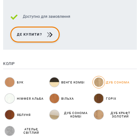
Доступно для замовлення
ДЕ КУПИТИ?
КОЛІР
БУК
ВЕНГЕ КОМБІ
ДУБ СОНОМА
НІМФЕЯ АЛЬБА
ВІЛЬХА
ГОРІХ
ДУБ СОНОМА
ДУБ КРАФТ
ЯБЛУНЯ
КОМБІ
ЗОЛОТИЙ
АТЕЛЬЄ
СВІТЛИЙ