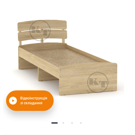
Відеоінструкція
зі складання