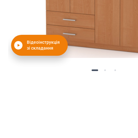
Відеоінструкція
зі складання