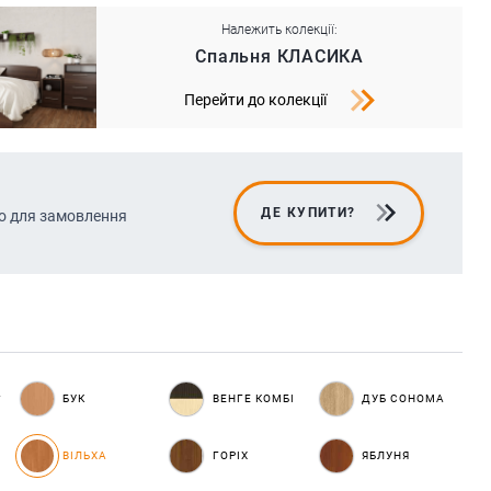
Належить колекції:
Спальня КЛАСИКА
Перейти до колекції
ДЕ КУПИТИ?
о для замовлення
А
БУК
ВЕНГЕ КОМБІ
ДУБ СОНОМА
ВІЛЬХА
ГОРІХ
ЯБЛУНЯ