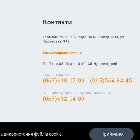
Контакти
«Компанит» 69096, Україна м. Запоріжжя, ул.
Каховська 34а
info@kompanit.com.ua
Пн-Пт: з 08-00 до 18-00; Сб-Нд: вихідний
ВІДДІЛ ПРОДАЖУ
(067)610-67-09
(095)564-84-45
КЕРІВНИК ВІДДІЛУ ПРОДАЖІВ (ТІЛЬКИ ОПТ)
(067)612-04-09
Приймаю
а використання файлів cookie.