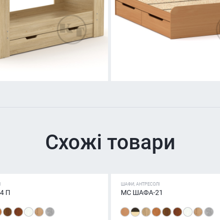
Схожі товари
І
ШАФИ, АНТРЕСОЛІ
4 П
МС ШАФА-21