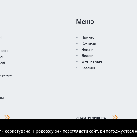
Меню
І
Про нас
Контакти
Новини
терні
Дилери
ві
WHITE LABEL
олі
Колекції
формери
НІ
чки
ЗНАЙТИ ДИЛЕРА
ти користувача. Продовжуючи переглядати сайт, ви погоджуєтеся н