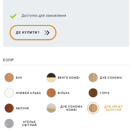
Доступно для замовлення
ДЕ КУПИТИ?
КОЛІР
БУК
ВЕНГЕ КОМБІ
ДУБ СОНОМА
НІМФЕЯ АЛЬБА
ВІЛЬХА
ГОРІХ
ДУБ СОНОМА
ДУБ КРАФТ
ЯБЛУНЯ
КОМБІ
ЗОЛОТИЙ
АТЕЛЬЄ
СВІТЛИЙ