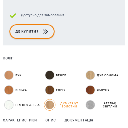
Доступно для замовлення
ДЕ КУПИТИ?
КОЛІР
БУК
ВЕНГЕ
ДУБ СОНОМА
ВІЛЬХА
ГОРІХ
ЯБЛУНЯ
ДУБ КРАФТ
АТЕЛЬЄ
НІМФЕЯ АЛЬБА
ЗОЛОТИЙ
СВІТЛИЙ
ХАРАКТЕРИСТИКИ
ОПИС
ДОКУМЕНТАЦІЯ