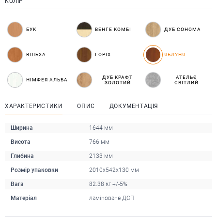
КОЛІР
БУК
ВЕНГЕ КОМБІ
ДУБ СОНОМА
ВІЛЬХА
ГОРІХ
ЯБЛУНЯ
ДУБ КРАФТ
АТЕЛЬЄ
НІМФЕЯ АЛЬБА
ЗОЛОТИЙ
СВІТЛИЙ
ХАРАКТЕРИСТИКИ
ОПИС
ДОКУМЕНТАЦІЯ
Ширина
1644 мм
Висота
766 мм
Глибина
2133 мм
Розмір упаковки
2010x542x130 мм
Вага
82.38 кг +/-5%
Матеріал
ламіноване ДСП