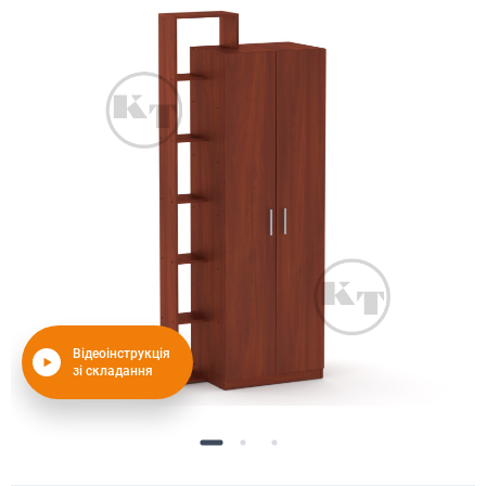
Відеоінструкція
зі складання