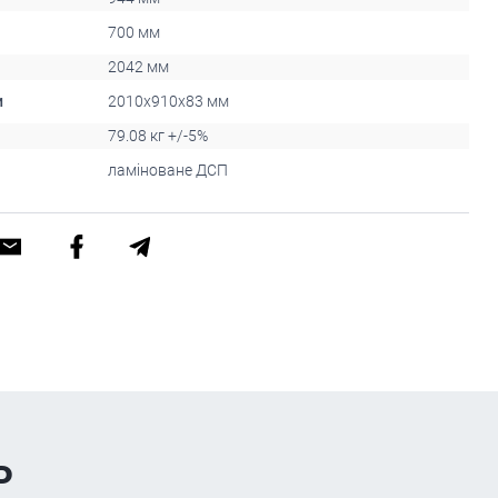
700 мм
2042 мм
и
2010x910x83 мм
79.08 кг +/-5%
ламіноване ДСП
ь