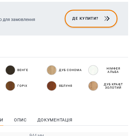
ДЕ КУПИТИ?
о для замовлення
НІМФЕЯ
ВЕНГЕ
ДУБ СОНОМА
АЛЬБА
ДУБ КРАФТ
ГОРІХ
ЯБЛУНЯ
ЗОЛОТИЙ
КИ
ОПИС
ДОКУМЕНТАЦІЯ
944 мм