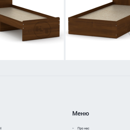
Меню
І
Про нас