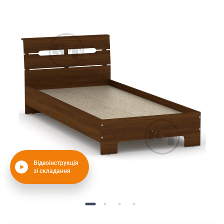
Відеоінструкція
зі складання