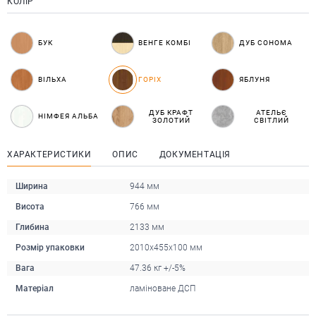
КОЛІР
БУК
ВЕНГЕ КОМБІ
ДУБ СОНОМА
ВІЛЬХА
ГОРІХ
ЯБЛУНЯ
ДУБ КРАФТ
АТЕЛЬЄ
НІМФЕЯ АЛЬБА
ЗОЛОТИЙ
СВІТЛИЙ
ХАРАКТЕРИСТИКИ
ОПИС
ДОКУМЕНТАЦІЯ
Ширина
944 мм
Висота
766 мм
Глибина
2133 мм
Розмір упаковки
2010x455x100 мм
Вага
47.36 кг +/-5%
Матеріал
ламіноване ДСП