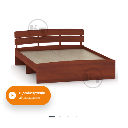
Відеоінструкція
зі складання