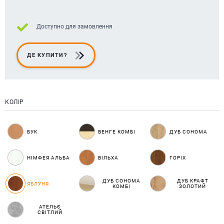
Доступно для замовлення
ДЕ КУПИТИ?
КОЛІР
БУК
ВЕНГЕ КОМБІ
ДУБ СОНОМА
НІМФЕЯ АЛЬБА
ВІЛЬХА
ГОРІХ
ДУБ СОНОМА
ДУБ КРАФТ
ЯБЛУНЯ
КОМБІ
ЗОЛОТИЙ
АТЕЛЬЄ
СВІТЛИЙ