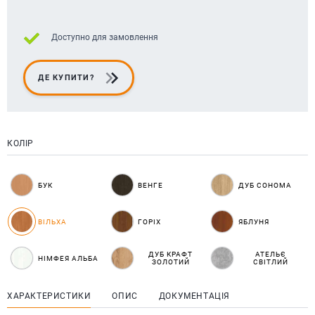
Доступно для замовлення
ДЕ КУПИТИ?
КОЛІР
БУК
ВЕНГЕ
ДУБ СОНОМА
ВІЛЬХА
ГОРІХ
ЯБЛУНЯ
ДУБ КРАФТ
АТЕЛЬЄ
НІМФЕЯ АЛЬБА
ЗОЛОТИЙ
СВІТЛИЙ
ХАРАКТЕРИСТИКИ
ОПИС
ДОКУМЕНТАЦІЯ