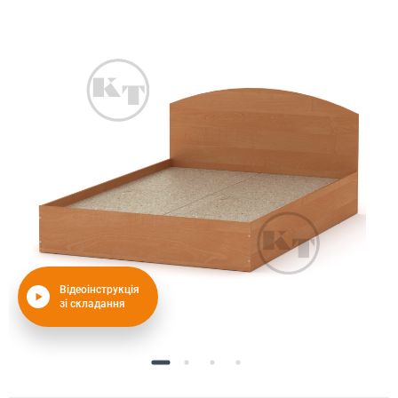
Відеоінструкція
зі складання