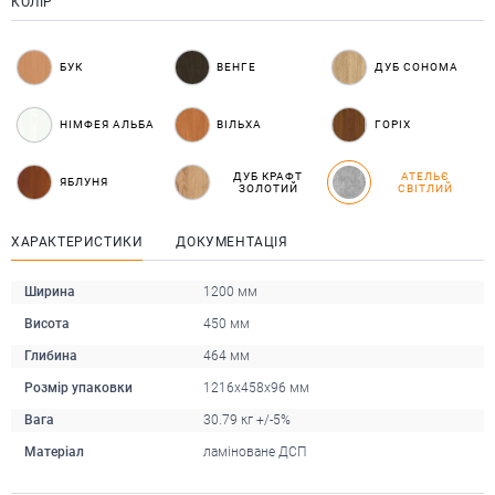
КОЛІР
БУК
ВЕНГЕ
ДУБ СОНОМА
НІМФЕЯ АЛЬБА
ВІЛЬХА
ГОРІХ
ДУБ КРАФТ
АТЕЛЬЄ
ЯБЛУНЯ
ЗОЛОТИЙ
СВІТЛИЙ
ХАРАКТЕРИСТИКИ
ДОКУМЕНТАЦІЯ
Ширина
1200 мм
Висота
450 мм
Глибина
464 мм
Розмір упаковки
1216x458x96 мм
Вага
30.79 кг +/-5%
Матеріал
ламіноване ДСП