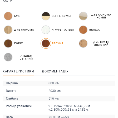
КОЛІР
ДУБ СОНОМА
БУК
ВЕНГЕ КОМБІ
КОМБІ
ДУБ СОНОМА
НІМФЕЯ АЛЬБА
ВІЛЬХА
ДУБ КРАФТ
ГОРІХ
ЯБЛУНЯ
ЗОЛОТИЙ
АТЕЛЬЄ
СВІТЛИЙ
ХАРАКТЕРИСТИКИ
ДОКУМЕНТАЦІЯ
Ширина
800 мм
Висота
2030 мм
Глибина
516 мм
Розмір упаковки
ч.1 1994x528x70 мм 48,99кг.
ч.2 800x500x98 мм 24,89кг.
Вага
73.88 кг +/-5%