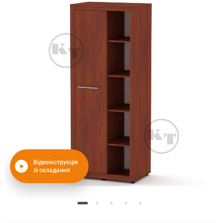
Відеоінструкція
зі складання