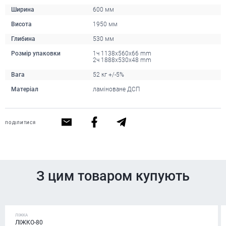
Ширина
600 мм
Висота
1950 мм
Глибина
530 мм
Розмір упаковки
1ч 1138х560х66 mm
2ч 1888х530х48 mm
Вага
52 кг +/-5%
Матеріал
ламіноване ДСП
ПОДІЛИТИСЯ
З цим товаром купують
ЛІЖКА
ЛІЖКО-80