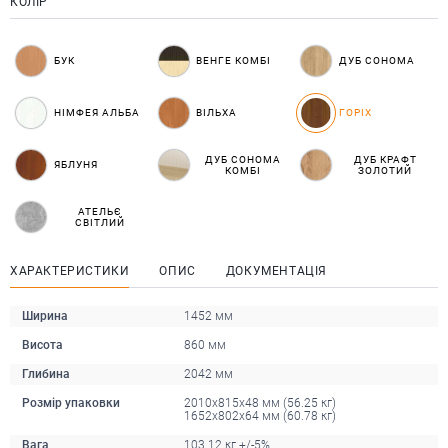
КОЛІР
БУК
ВЕНГЕ КОМБІ
ДУБ СОНОМА
НІМФЕЯ АЛЬБА
ВІЛЬХА
ГОРІХ
ДУБ СОНОМА
ДУБ КРАФТ
ЯБЛУНЯ
КОМБІ
ЗОЛОТИЙ
АТЕЛЬЄ
СВІТЛИЙ
ХАРАКТЕРИСТИКИ
ОПИС
ДОКУМЕНТАЦІЯ
Ширина
1452 мм
Висота
860 мм
Глибина
2042 мм
Розмір упаковки
2010x815x48 мм (56.25 кг)
1652x802x64 мм (60.78 кг)
Вага
103.12 кг +/-5%