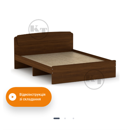
Відеоінструкція
зі складання