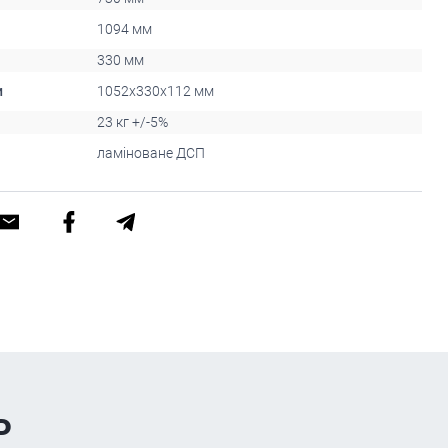
1094 мм
330 мм
и
1052х330х112 мм
23 кг +/-5%
ламіноване ДСП
ь