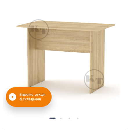
Відеоінструкція
зі складання