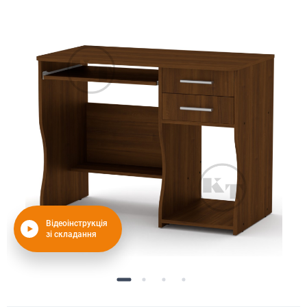
Відеоінструкція
зі складання