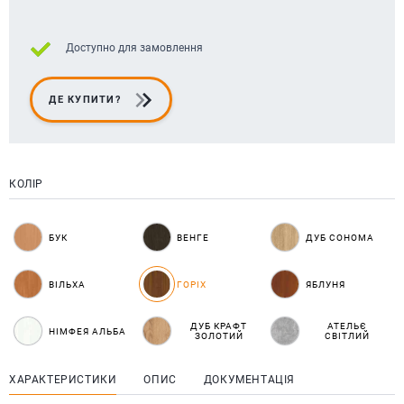
Доступно для замовлення
ДЕ КУПИТИ?
КОЛІР
БУК
ВЕНГЕ
ДУБ СОНОМА
ВІЛЬХА
ГОРІХ
ЯБЛУНЯ
ДУБ КРАФТ
АТЕЛЬЄ
НІМФЕЯ АЛЬБА
ЗОЛОТИЙ
СВІТЛИЙ
ХАРАКТЕРИСТИКИ
ОПИС
ДОКУМЕНТАЦІЯ