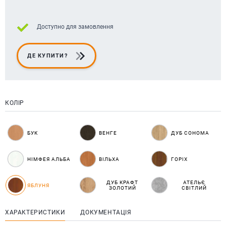
Доступно для замовлення
ДЕ КУПИТИ?
КОЛІР
БУК
ВЕНГЕ
ДУБ СОНОМА
НІМФЕЯ АЛЬБА
ВІЛЬХА
ГОРІХ
ДУБ КРАФТ
АТЕЛЬЄ
ЯБЛУНЯ
ЗОЛОТИЙ
СВІТЛИЙ
ХАРАКТЕРИСТИКИ
ДОКУМЕНТАЦІЯ