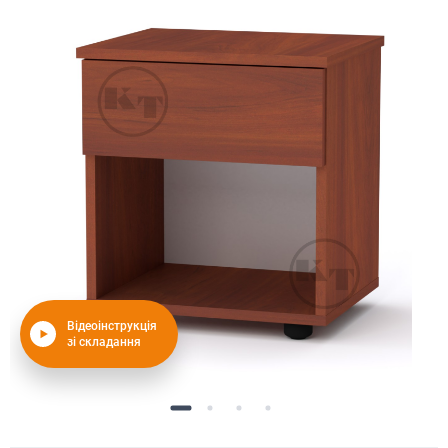
Відеоінструкція
зі складання