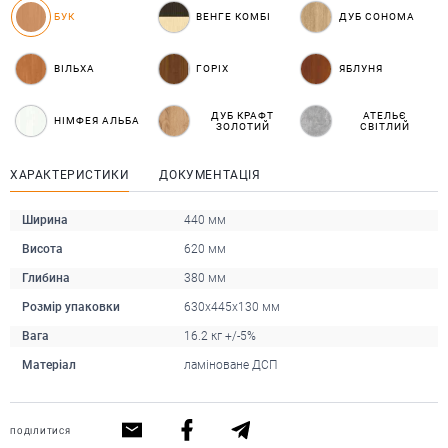
БУК
ВЕНГЕ КОМБІ
ДУБ СОНОМА
ВІЛЬХА
ГОРІХ
ЯБЛУНЯ
ДУБ КРАФТ
АТЕЛЬЄ
НІМФЕЯ АЛЬБА
ЗОЛОТИЙ
СВІТЛИЙ
ХАРАКТЕРИСТИКИ
ДОКУМЕНТАЦІЯ
Ширина
440 мм
Висота
620 мм
Глибина
380 мм
Розмір упаковки
630х445х130 мм
Вага
16.2 кг +/-5%
Матеріал
ламіноване ДСП
ПОДІЛИТИСЯ