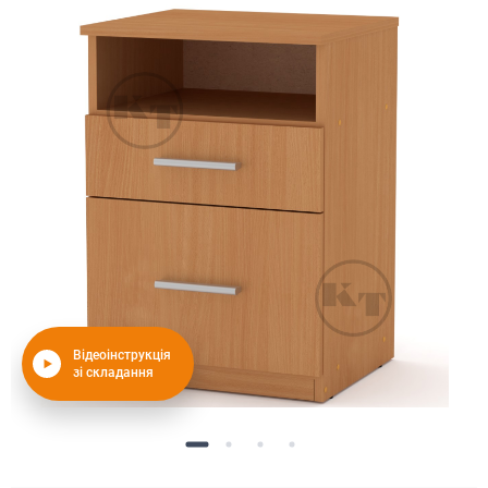
Відеоінструкція
зі складання