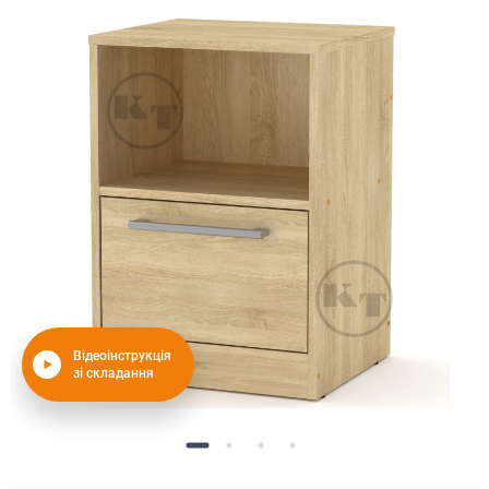
Відеоінструкція
зі складання