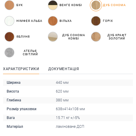
БУК
ВЕНГЕ КОМБІ
ДУБ СОНОМА
НІМФЕЯ АЛЬБА
ВІЛЬХА
ГОРІХ
ДУБ СОНОМА
ДУБ КРАФТ
ЯБЛУНЯ
КОМБІ
ЗОЛОТИЙ
АТЕЛЬЄ
СВІТЛИЙ
ХАРАКТЕРИСТИКИ
ДОКУМЕНТАЦІЯ
Ширина
440 мм
Висота
620 мм
Глибина
380 мм
Розмір упаковки
638х414х108 мм
Вага
15.71 кг +/-5%
Матеріал
ламіноване ДСП