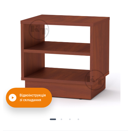
Відеоінструкція
зі складання