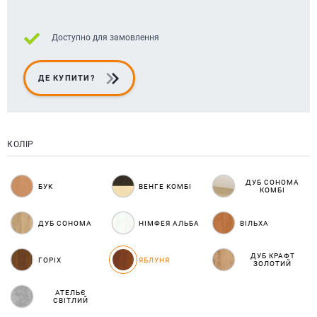
Доступно для замовлення
ДЕ КУПИТИ?
КОЛІР
ДУБ СОНОМА
БУК
ВЕНГЕ КОМБІ
КОМБІ
ДУБ СОНОМА
НІМФЕЯ АЛЬБА
ВІЛЬХА
ДУБ КРАФТ
ГОРІХ
ЯБЛУНЯ
ЗОЛОТИЙ
АТЕЛЬЄ
СВІТЛИЙ