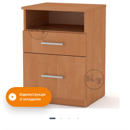
Відеоінструкція
зі складання