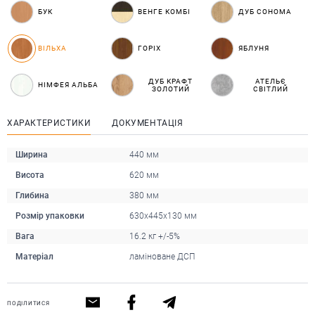
БУК
ВЕНГЕ КОМБІ
ДУБ СОНОМА
ВІЛЬХА
ГОРІХ
ЯБЛУНЯ
ДУБ КРАФТ
АТЕЛЬЄ
НІМФЕЯ АЛЬБА
ЗОЛОТИЙ
СВІТЛИЙ
ХАРАКТЕРИСТИКИ
ДОКУМЕНТАЦІЯ
Ширина
440 мм
Висота
620 мм
Глибина
380 мм
Розмір упаковки
630х445х130 мм
Вага
16.2 кг +/-5%
Матеріал
ламіноване ДСП
ПОДІЛИТИСЯ