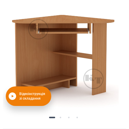
Відеоінструкція
зі складання