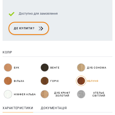
Доступно для замовлення
ДЕ КУПИТИ?
КОЛІР
БУК
ВЕНГЕ
ДУБ СОНОМА
ВІЛЬХА
ГОРІХ
ЯБЛУНЯ
ДУБ КРАФТ
АТЕЛЬЄ
НІМФЕЯ АЛЬБА
ЗОЛОТИЙ
СВІТЛИЙ
ХАРАКТЕРИСТИКИ
ДОКУМЕНТАЦІЯ