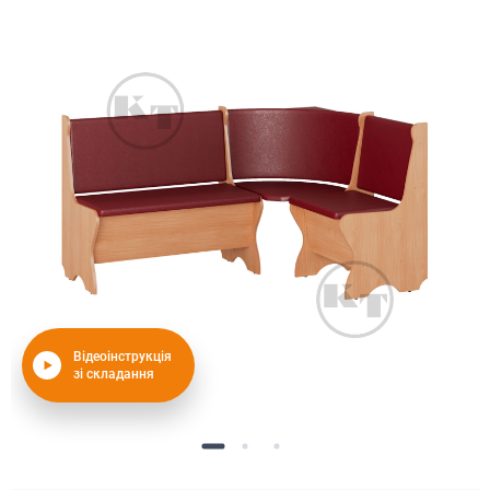
Відеоінструкція
зі складання