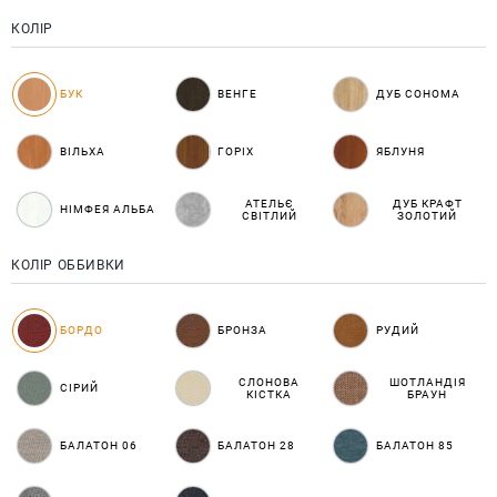
КОЛІР
БУК
ВЕНГЕ
ДУБ СОНОМА
ВІЛЬХА
ГОРІХ
ЯБЛУНЯ
АТЕЛЬЄ
ДУБ КРАФТ
НІМФЕЯ АЛЬБА
СВІТЛИЙ
ЗОЛОТИЙ
КОЛІР ОББИВКИ
БОРДО
БРОНЗА
РУДИЙ
СЛОНОВА
ШОТЛАНДІЯ
СІРИЙ
КІСТКА
БРАУН
БАЛАТОН 06
БАЛАТОН 28
БАЛАТОН 85