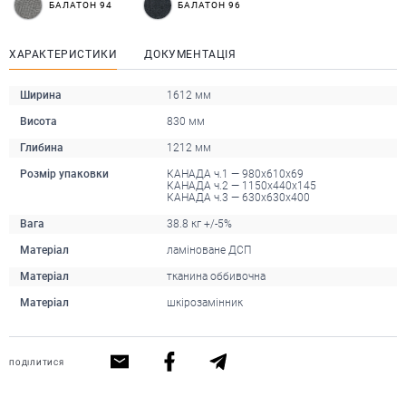
БАЛАТОН 94
БАЛАТОН 96
ХАРАКТЕРИСТИКИ
ДОКУМЕНТАЦІЯ
Ширина
1612 мм
Висота
830 мм
Глибина
1212 мм
Розмір упаковки
КАНАДА ч.1 — 980х610х69
КАНАДА ч.2 — 1150х440х145
КАНАДА ч.3 — 630х630х400
Вага
38.8 кг +/-5%
Матеріал
ламіноване ДСП
Матеріал
тканина оббивочна
Матеріал
шкірозамінник
ПОДІЛИТИСЯ