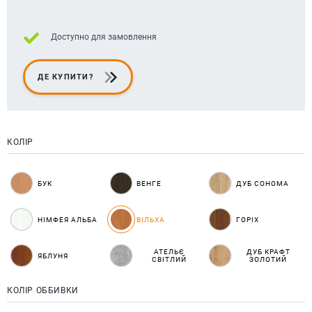
Доступно для замовлення
ДЕ КУПИТИ?
КОЛІР
БУК
ВЕНГЕ
ДУБ СОНОМА
НІМФЕЯ АЛЬБА
ВІЛЬХА
ГОРІХ
АТЕЛЬЄ
ДУБ КРАФТ
ЯБЛУНЯ
СВІТЛИЙ
ЗОЛОТИЙ
КОЛІР ОББИВКИ