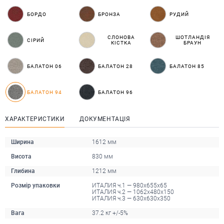
БОРДО
БРОНЗА
РУДИЙ
СЛОНОВА
ШОТЛАНДІЯ
СІРИЙ
КІСТКА
БРАУН
БАЛАТОН 06
БАЛАТОН 28
БАЛАТОН 85
БАЛАТОН 94
БАЛАТОН 96
ХАРАКТЕРИСТИКИ
ДОКУМЕНТАЦІЯ
Ширина
1612 мм
Висота
830 мм
Глибина
1212 мм
Розмір упаковки
ИТАЛИЯ ч.1 — 980х655х65
ИТАЛИЯ ч.2 — 1062х480х150
ИТАЛИЯ ч.3 — 630х630х350
Вага
37.2 кг +/-5%