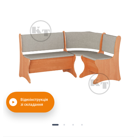
Відеоінструкція
зі складання