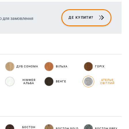
ДЕ КУПИТИ?
о для замовлення
ДУБ СОНОМА
ВІЛЬХА
ГОРІХ
НІМФЕЯ
АТЕЛЬЄ
ВЕНГЕ
АЛЬБА
СВІТЛИЙ
БОСТОН
БОСТОН GOLD
БОСТОН GREY