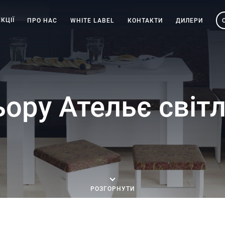
КЦІЇ
ПРО НАС
WHITE LABEL
КОНТАКТИ
ДИЛЕРИ
льору Ательє сві
РОЗГОРНУТИ