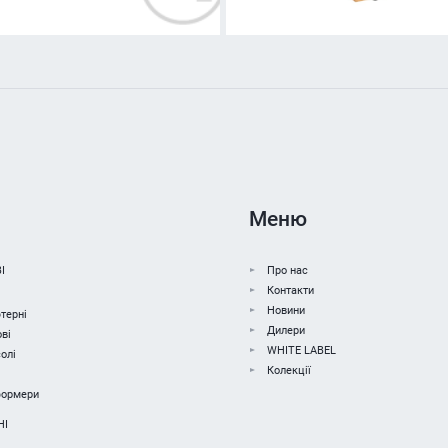
Меню
І
Про нас
Контакти
Новини
терні
Дилери
ві
WHITE LABEL
олі
Колекції
формери
НІ