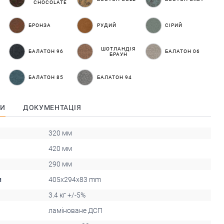
CHOCOLATE
БРОНЗА
РУДИЙ
СІРИЙ
ШОТЛАНДІЯ
БАЛАТОН 96
БАЛАТОН 06
БРАУН
БАЛАТОН 85
БАЛАТОН 94
КИ
ДОКУМЕНТАЦІЯ
320 мм
420 мм
290 мм
и
405x294x83 mm
3.4 кг +/-5%
ламіноване ДСП