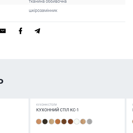
тканина оббивочна
шкірозамінник
ь
КУХОННІ СТОЛИ
КУХОННИЙ СТІЛ КС-1