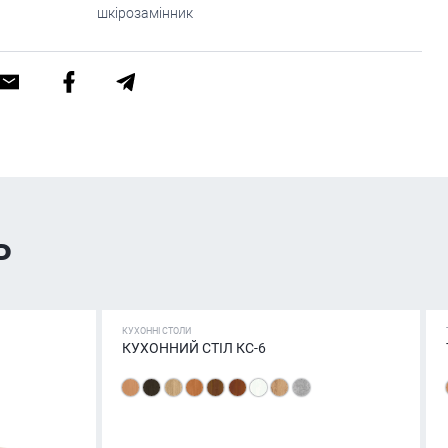
шкірозамінник
ь
КУХОННІ СТОЛИ
КУХОННИЙ СТІЛ КС-6