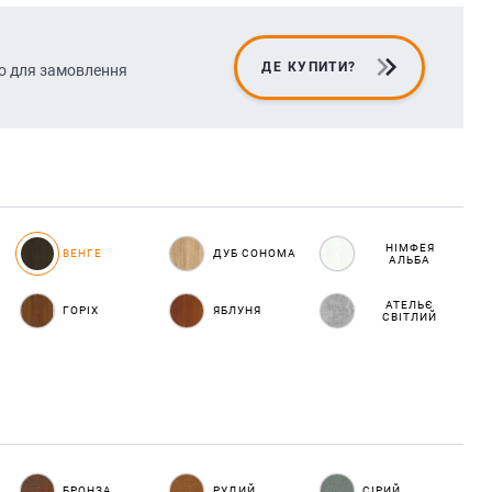
ДЕ КУПИТИ?
о для замовлення
НІМФЕЯ
ВЕНГЕ
ДУБ СОНОМА
АЛЬБА
АТЕЛЬЄ
ГОРІХ
ЯБЛУНЯ
СВІТЛИЙ
БРОНЗА
РУДИЙ
СІРИЙ