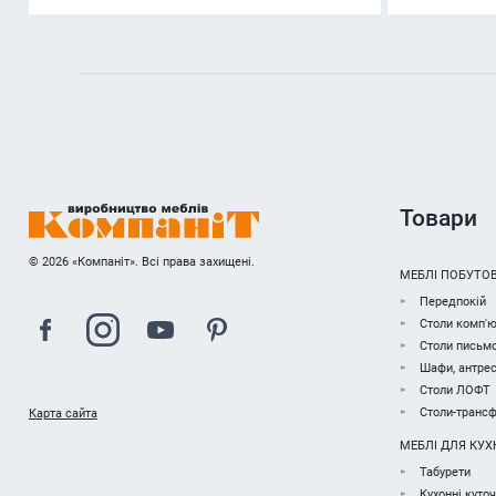
Товари
© 2026 «Компаніт». Всі права захищені.
МЕБЛІ ПОБУТОВ
Передпокій
Столи комп'ю
Столи письмо
Шафи, антрес
Столи ЛОФТ
Столи-транс
Карта сайта
МЕБЛІ ДЛЯ КУХ
Табурети
Кухонні куто