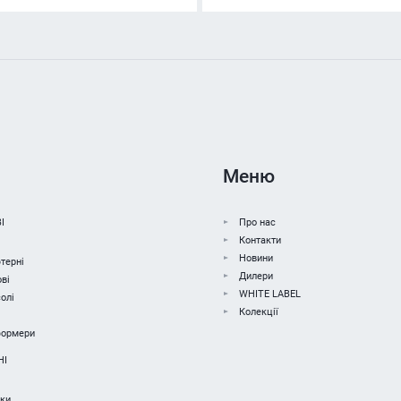
Меню
І
Про нас
Контакти
Новини
терні
Дилери
ві
WHITE LABEL
олі
Колекції
формери
НІ
чки