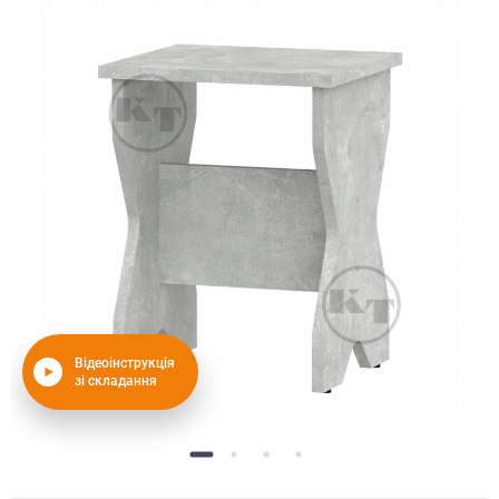
Відеоінструкція
зі складання