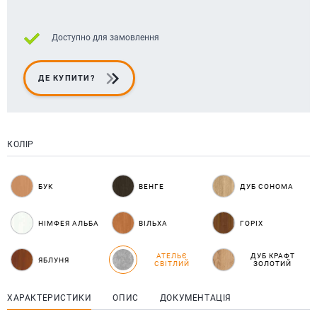
Доступно для замовлення
ДЕ КУПИТИ?
КОЛІР
БУК
ВЕНГЕ
ДУБ СОНОМА
НІМФЕЯ АЛЬБА
ВІЛЬХА
ГОРІХ
АТЕЛЬЄ
ДУБ КРАФТ
ЯБЛУНЯ
СВІТЛИЙ
ЗОЛОТИЙ
ХАРАКТЕРИСТИКИ
ОПИС
ДОКУМЕНТАЦІЯ