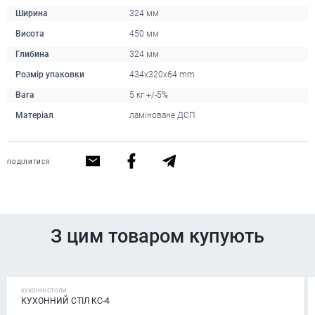
Ширина
324 мм
Висота
450 мм
Глибина
324 мм
Розмір упаковки
434х320х64 mm
Вага
5 кг +/-5%
Матеріал
ламіноване ДСП
ПОДІЛИТИСЯ
З цим товаром купують
КУХОННІ СТОЛИ
КУХОННИЙ СТІЛ КС-4