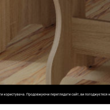
ти користувача. Продовжуючи переглядати сайт, ви погоджуєтеся н