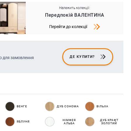
Належить колекції:
Передпокій ВАЛЕНТИНА
Перейти до колекції
ДЕ КУПИТИ?
о для замовлення
ВЕНГЕ
ДУБ СОНОМА
ВІЛЬХА
НІМФЕЯ
ДУБ КРАФТ
ЯБЛУНЯ
АЛЬБА
ЗОЛОТИЙ