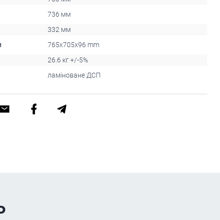
736 мм
332 мм
и
765x705x96 mm
26.6 кг +/-5%
ламіноване ДСП
ь