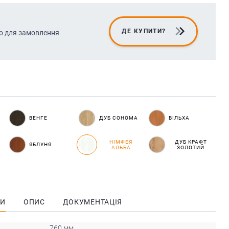
ДЕ КУПИТИ?
о для замовлення
ВЕНГЕ
ДУБ СОНОМА
ВІЛЬХА
НІМФЕЯ
ДУБ КРАФТ
ЯБЛУНЯ
АЛЬБА
ЗОЛОТИЙ
КИ
ОПИС
ДОКУМЕНТАЦІЯ
760 мм