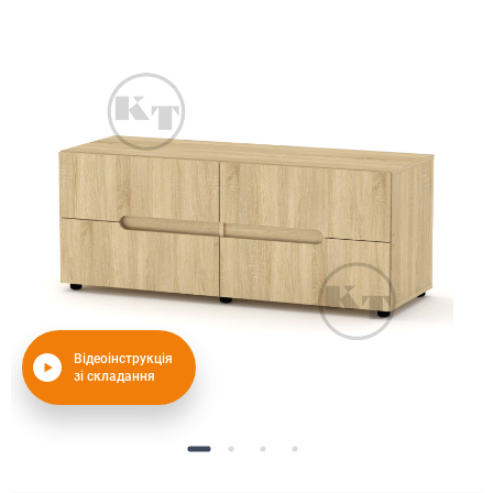
Відеоінструкція
зі складання