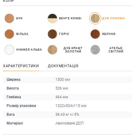
КОЛІР
БУК
ВЕНГЕ КОМБІ
ДУБ СОНОМА
ВІЛЬХА
ГОРІХ
ЯБЛУНЯ
ДУБ КРАФТ
АТЕЛЬЄ
НІМФЕЯ АЛЬБА
ЗОЛОТИЙ
СВІТЛИЙ
ХАРАКТЕРИСТИКИ
ДОКУМЕНТАЦІЯ
Ширина
1300 мм
Висота
526 мм
Глибина
464 мм
Розмір упаковки
1322х504х115 мм
Вага
36.43 кг +/-5%
Матеріал
ламіноване ДСП