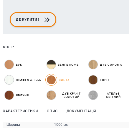
ДЕ КУПИТИ?
КОЛІР
БУК
ВЕНГЕ КОМБІ
ДУБ СОНОМА
НІМФЕЯ АЛЬБА
ВІЛЬХА
ГОРІХ
ДУБ КРАФТ
АТЕЛЬЄ
ЯБЛУНЯ
ЗОЛОТИЙ
СВІТЛИЙ
ХАРАКТЕРИСТИКИ
ОПИС
ДОКУМЕНТАЦІЯ
Ширина
1000 мм