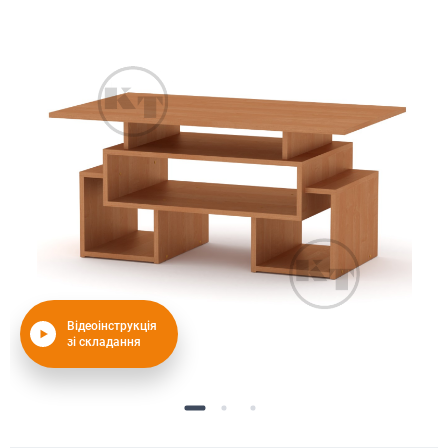
Відеоінструкція
зі складання