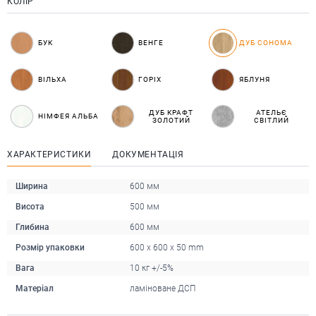
КОЛІР
БУК
ВЕНГЕ
ДУБ СОНОМА
ВІЛЬХА
ГОРІХ
ЯБЛУНЯ
ДУБ КРАФТ
АТЕЛЬЄ
НІМФЕЯ АЛЬБА
ЗОЛОТИЙ
СВІТЛИЙ
ХАРАКТЕРИСТИКИ
ДОКУМЕНТАЦІЯ
Ширина
600 мм
Висота
500 мм
Глибина
600 мм
Розмір упаковки
600 x 600 x 50 mm
Вага
10 кг +/-5%
Матеріал
ламіноване ДСП