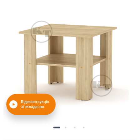
Відеоінструкція
зі складання