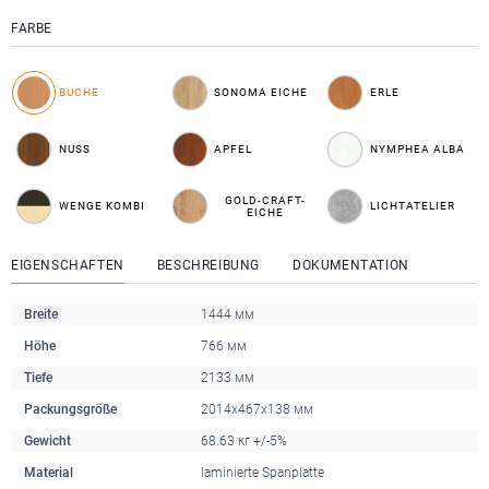
FARBE
BUCHE
SONOMA EICHE
ERLE
NUSS
APFEL
NYMPHEA ALBA
GOLD-CRAFT-
WENGE KOMBI
LICHTATELIER
EICHE
EIGENSCHAFTEN
BESCHREIBUNG
DOKUMENTATION
Breite
1444 мм
Höhe
766 мм
Tiefe
2133 мм
Packungsgröße
2014х467х138 мм
Gewicht
68.63 кг +/-5%
Material
laminierte Spanplatte