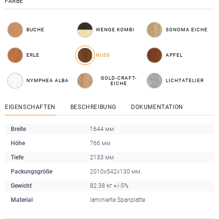
FARBE
BUCHE
WENGE KOMBI
SONOMA EICHE
ERLE
NUSS
APFEL
GOLD-CRAFT-
NYMPHEA ALBA
LICHTATELIER
EICHE
EIGENSCHAFTEN
BESCHREIBUNG
DOKUMENTATION
Breite
1644 мм
Höhe
766 мм
Tiefe
2133 мм
Packungsgröße
2010x542x130 мм
Gewicht
82.38 кг +/-5%
Material
laminierte Spanplatte