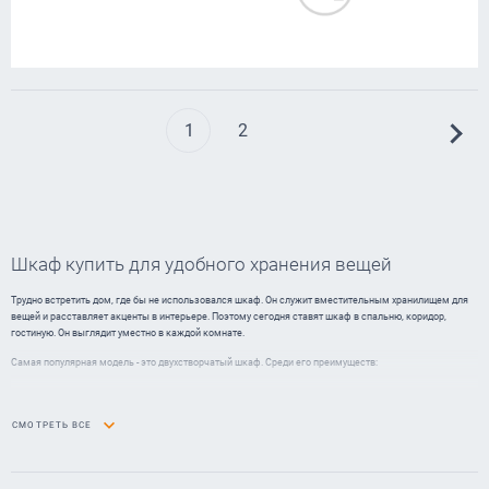
1
2
Шкаф купить для удобного хранения вещей
Трудно встретить дом, где бы не использовался шкаф. Он служит вместительным хранилищем для
вещей и расставляет акценты в интерьере. Поэтому сегодня ставят шкаф в спальню, коридор,
гостиную. Он выглядит уместно в каждой комнате.
Самая популярная модель - это двухстворчатый шкаф. Среди его преимуществ:
полнота использования помещения (конструкция мобильна, хорошо разбирается и
собирается, может быть передвинута в нужное место)
СМОТРЕТЬ ВСЕ
простой доступ к вещам (в отличие от двустворчатых, сдвигающиеся двери купе делают
внутреннее пространство только частично доступным)