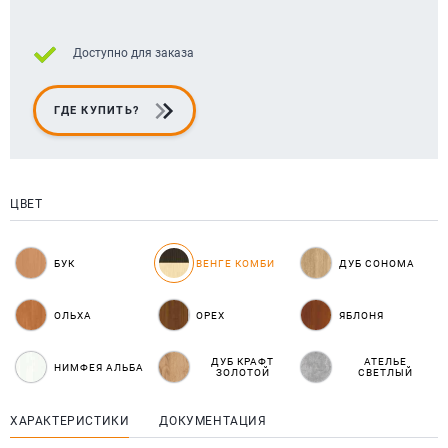
Доступно для заказа
ГДЕ КУПИТЬ?
ЦВЕТ
БУК
ВЕНГЕ КОМБИ
ДУБ СОНОМА
ОЛЬХА
ОРЕХ
ЯБЛОНЯ
ДУБ КРАФТ
АТЕЛЬЕ
НИМФЕЯ АЛЬБА
ЗОЛОТОЙ
СВЕТЛЫЙ
ХАРАКТЕРИСТИКИ
ДОКУМЕНТАЦИЯ