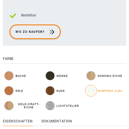
Bestellbar
WO ZU KAUFEN?
FARBE
BUCHE
WENGE
SONOMA EICHE
ERLE
NUSS
NYMPHEA ALBA
GOLD-CRAFT-
LICHTATELIER
EICHE
EIGENSCHAFTEN
DOKUMENTATION