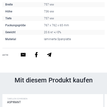
Breite
757 мм
Höhe
736 мм
Tiefe
757 мм
Packungsgröße
767 x 762 x 65 mm
Gewicht
20.6 кг +/-5%
Material
laminierte Spanplatte
AKTIE
Mit diesem Produkt kaufen
TABELLEN SCHREIBEN
ASPIRANT